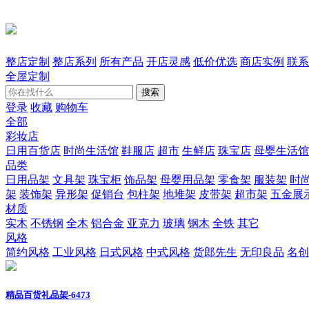
整店定制
整店系列
所有产品
开店灵感
低价优选
商店实例
联系
全屋定制
搜索
登录
收藏
购物车
全部
彩妆店
日用百货店
时尚生活馆
鞋服店
超市
生鲜店
珠宝店
母婴生活馆
品类
日用品架
文具架
珠宝柜
饰品架
母婴用品架
零食架
服装架
时
架
装饰架
异形架
促销台
包柱架
地堆架
皮带架
超市架
五金展
材质
实木
不锈钢
全木
铝合金
亚克力
玻璃
钢木
全铁
其它
风格
简约风格
工业风格
日式风格
中式风格
货郎先生
无印良品
名创
精品百货礼品架-6473