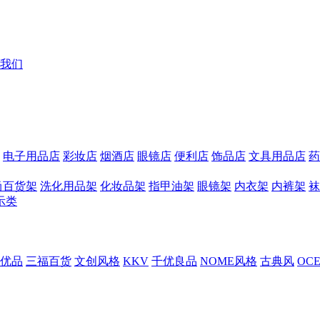
我们
电子用品店
彩妆店
烟酒店
眼镜店
便利店
饰品店
文具用品店
药
尚百货架
洗化用品架
化妆品架
指甲油架
眼镜架
内衣架
内裤架
袜
示类
优品
三福百货
文创风格
KKV
千优良品
NOME风格
古典风
OC