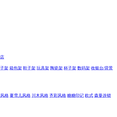
店
子架
箱包架
鞋子架
玩具架
陶瓷架
杯子架
数码架
收银台/背景
E风格
夏雪儿风格
川木风格
齐彩风格
糖糖印记
欧式
森曼连锁