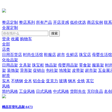
整店定制
整店系列
所有产品
开店灵感
低价优选
商店实例
联系
全屋定制
搜索
登录
收藏
购物车
全部
店类
日用百货店
时尚生活馆
鞋服店
超市
生鲜店
珠宝店
母婴生活馆
化妆品架
日用品架
文具架
珠宝柜
饰品架
母婴用品架
零食架
服装架
时
架
装饰架
异形架
促销台
包柱架
地堆架
皮带架
超市架
五金展
材质
实木
不锈钢
全木
铝合金
亚克力
玻璃
钢木
全铁
其它
风格
简约风格
工业风格
日式风格
中式风格
货郎先生
无印良品
名创
精品百货礼品架-6473