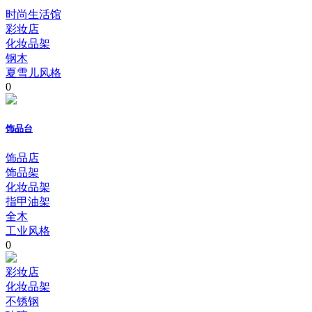
时尚生活馆
彩妆店
化妆品架
钢木
夏雪儿风格
0
饰品台
饰品店
饰品架
化妆品架
指甲油架
全木
工业风格
0
彩妆店
化妆品架
不锈钢