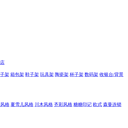
店
子架
箱包架
鞋子架
玩具架
陶瓷架
杯子架
数码架
收银台/背景
E风格
夏雪儿风格
川木风格
齐彩风格
糖糖印记
欧式
森曼连锁