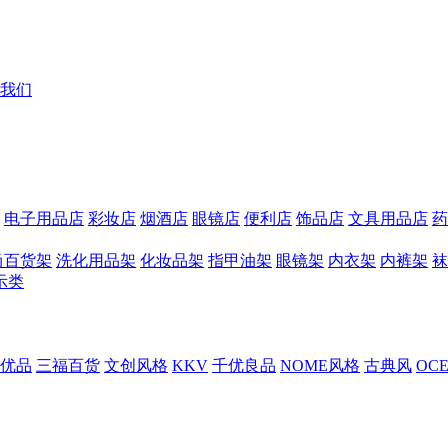
我们
电子用品店
彩妆店
烟酒店
眼镜店
便利店
饰品店
文具用品店
药
尚百货架
洗化用品架
化妆品架
指甲油架
眼镜架
内衣架
内裤架
袜
示类
优品
三福百货
文创风格
KKV
千优良品
NOME风格
古典风
OC